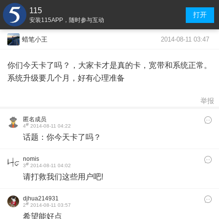
115
打开
安装115APP，随时参与互动
2014-08-11 03:47
蜡笔小王
你们今天卡了吗？，大家卡才是真的卡，宽带和系统正常。
系统升级要几个月，好有心理准备
举报
匿名成员
#
4
2014-08-11 04:22
话题：你今天卡了吗？
nomis
#
3
2014-08-11 04:02
请打救我们这些用户吧!
djhua214931
#
2
2014-08-11 03:57
希望能好点