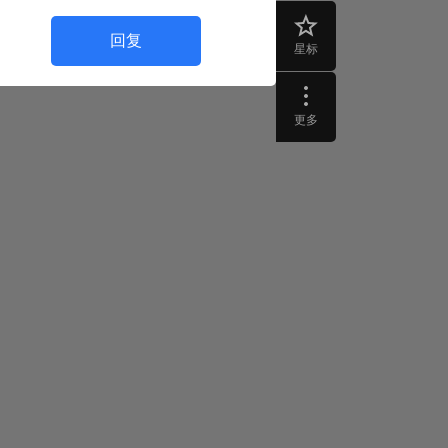
回复
星标
更多