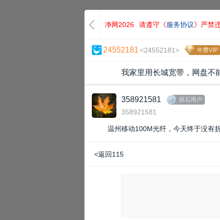
净网2026
请遵守《
服务协议
》严禁
24552181
<24552181>
年费VIP
我家里用长城宽带，网盘不能
358921581
原石用户
358921581
温州移动100M光纤，今天终于没有
<返回115