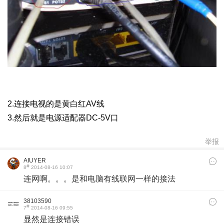
2.
连
接
电视的是黄白红AV线
3.
然后就是电源适配器DC-5V口
举报
AIUYER
#
8
2014-08-16 10:07
连网啊。。。是和电脑有线联网一样的接法
38103590
#
7
2014-08-16 09:55
显然是连接错误