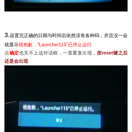
3.
设置完正确的日期与时间后
依然没有各种码，并且没一会
就显示
很抱歉，“Launcher115"已停止运行
点
确定
也关不上这对话框，一直重复出现
，
按reset键之后
还是会出现