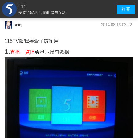
115
打开
安装115APP，随时参与互动
2014-08-16 03:22
saicj
115TV版我播盒子该咋用
1.
直播
、
点播
会
显示没有数据