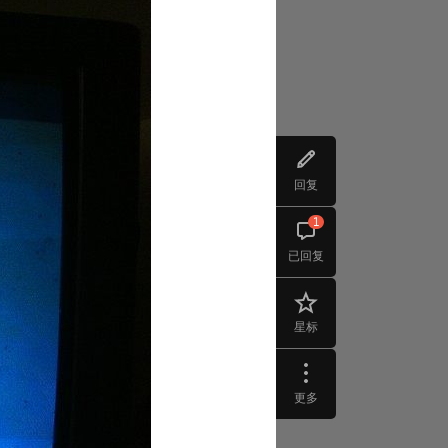
回复
1
已回复
星标
更多