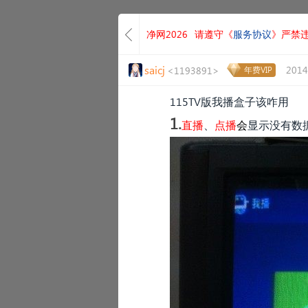
净网2026
请遵守《
服务协议
》严禁
saicj
2014
<1193891>
年费VIP
115TV版我播盒子该咋用
1.
直播
、
点播
会
显示没有数