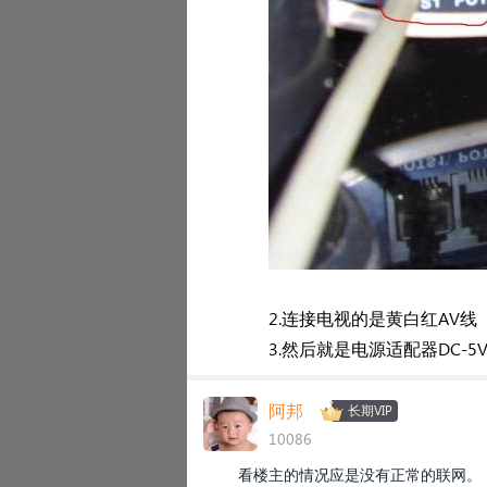
2.
连
接
电视的是黄白红AV线
3.
然后就是电源适配器DC-5
阿邦
长期VIP
10086
看楼主的情况应是没有正常的联网。