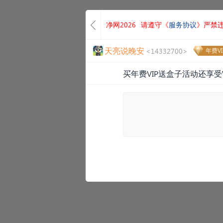
净网2026
请遵守《
服务协议
》严禁
天亮说晚安
<14332700>
年费VI
买年费VIP送盒子活动还享受V