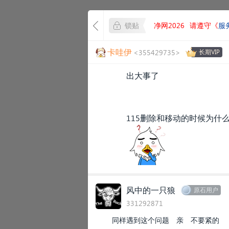
锁贴
净网2026
请遵守《
服
卡哇伊
<355429735>
长期VIP
出大事了
115删除和移动的时候为什么总
风中的一只狼
原石用户
331292871
同样遇到这个问题 亲 不要紧的