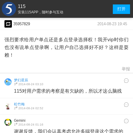
115
打开
安装115APP，随时参与互动
2014-08-23 19:45
35957829
强烈要求给用户单点还是多点登录选择权！我开vip时你们
也没有说单点登录啊，让用户自己选择好不好？这样是耍
赖！
举报
梦幻星辰
#
3
2014-08-24 03:10
115对用户需求的考察是有欠缺的，所以才这么脑残
松竹梅
#
2
2014-08-24 02:52
Gemini
#
1
2014-08-24 01:16
谢谢反馈，我们会认真考虑允许多端登录这个需求的