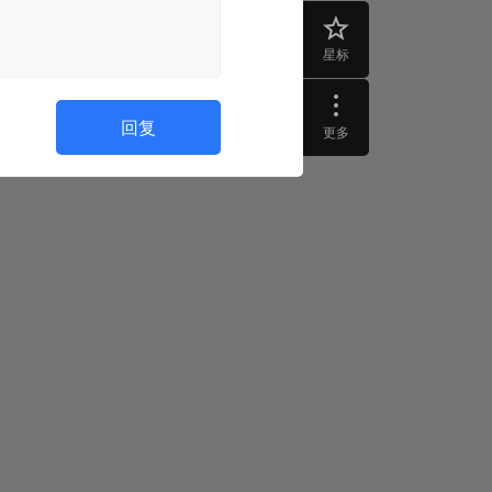
星标
回复
更多