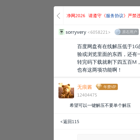
净网2026
请遵守《
服务协议
》严禁
sorryvery
<6058221>
原石用户
百度网盘有在线解压低于1
验或浏览里面的东西，还有
转完码下载就剩下四五百M，
也有这两项功能啊！
无痕酱
年费VIP
12404475
希望可以一键解压不要单个解压
<返回115