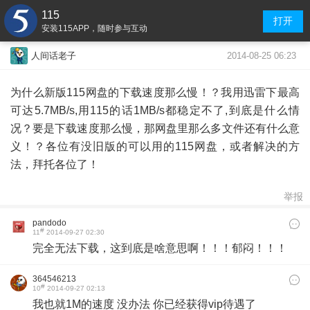
115
打开
安装115APP，随时参与互动
2014-08-25 06:23
人间话老子
为什么新版115网盘的下载速度那么慢！？我用迅雷下最高
可达5.7MB/s,用115的话1MB/s都稳定不了,到底是什么情
况？要是下载速度那么慢，那网盘里那么多文件还有什么意
义！？各位有没旧版的可以用的115网盘，或者解决的方
法，拜托各位了！
举报
pandodo
#
11
2014-09-27 02:30
完全无法下载，这到底是啥意思啊！！！郁闷！！！
364546213
#
10
2014-09-27 02:13
我也就1M的速度 没办法 你已经获得vip待遇了