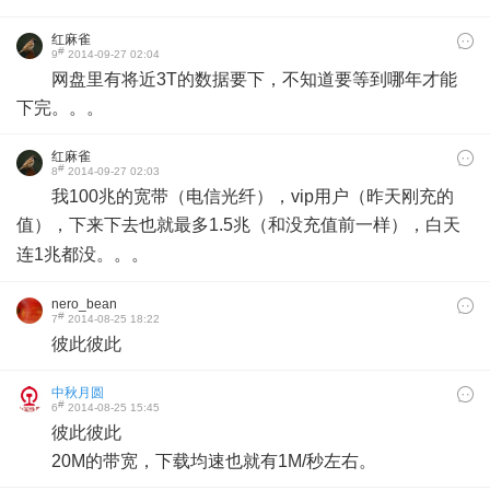
红麻雀
#
9
2014-09-27 02:04
网盘里有将近3T的数据要下，不知道要等到哪年才能
下完。。。
红麻雀
#
8
2014-09-27 02:03
我100兆的宽带（电信光纤），vip用户（昨天刚充的
值），下来下去也就最多1.5兆（和没充值前一样），白天
连1兆都没。。。
nero_bean
#
7
2014-08-25 18:22
彼此彼此
​
中秋月圆
#
6
2014-08-25 15:45
彼此彼此
20M的带宽，下载均速也就有1M/秒左右。