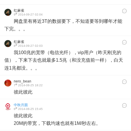
红麻雀
#
9
2014-09-27 02:04
网盘里有将近3T的数据要下，不知道要等到哪年才能
下完。。。
红麻雀
#
8
2014-09-27 02:03
我100兆的宽带（电信光纤），vip用户（昨天刚充的
值），下来下去也就最多1.5兆（和没充值前一样），白天
连1兆都没。。。
nero_bean
#
7
2014-08-25 18:22
彼此彼此
​
中秋月圆
#
6
2014-08-25 15:45
彼此彼此
20M的带宽，下载均速也就有1M/秒左右。