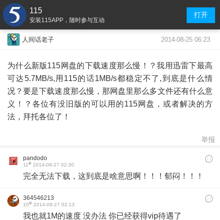
115
打开
安装115APP，随时参与互动
2014-08-25 06:23
人间话老子
为什么新版115网盘的下载速度那么慢！？我用迅雷下最高
可达5.7MB/s,用115的话1MB/s都稳定不了,到底是什么情
况？要是下载速度那么慢，那网盘里那么多文件还有什么意
义！？各位有没旧版的可以用的115网盘，或者解决的方
法，拜托各位了！
举报
pandodo
#
11
2014-09-27 02:30
完全无法下载，这到底是啥意思啊！！！郁闷！！！
364546213
#
10
2014-09-27 02:13
我也就1M的速度 没办法 你已经获得vip待遇了