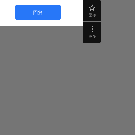
回复
星标
更多