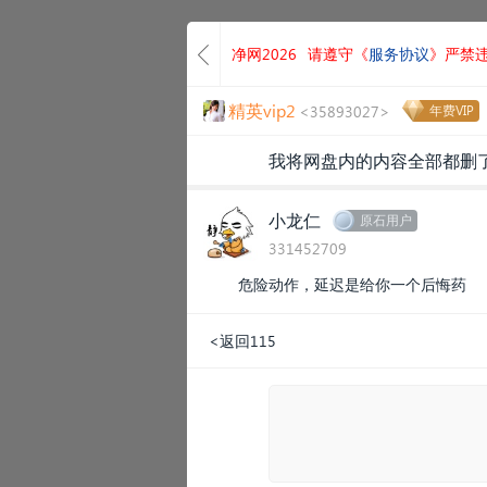
净网2026
请遵守《
服务协议
》严禁
精英vip2
<35893027>
年费VIP
我将网盘内的内容全部都删了
小龙仁
原石用户
331452709
危险动作，延迟是给你一个后悔药
<返回115