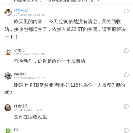
精英vip2
#
12
2014-08-26 01:10
昨天删的内容 ，今天 空间依然没有清空，我将回收
站，接收包都清空了，依然占着22.5T的空间，请客服解决
一下！
小龙仁
#
11
2014-08-25 23:05
危险动作，延迟是给你一个后悔药
iha2005
#
10
2014-08-25 18:02
刪這麼多TB當然要時間啦`,115只為你一人服務? 傻的
嗎?
好色优先
#
9
2014-08-25 14:49
文件在回收站里
FX