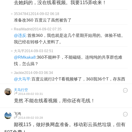
去她妈的，没在线看视频。我要115弄啥来！
35347841
2014-09-02 06:18
准备改360 百度云了虽然被告了
RealMadrid
2014-09-02 07:35
@违反
:首推360，我也就是这几个星期开始用的。体验不错。
我已经在转移个人资料了。
大马平
2014-09-03 02:51
@RMkaka8
:360不能种子，不能磁链。连纯纯的共享群也难
找，怎么搞？
Jackie
2014-09-03 06:34
@大马平
:百度云就行2个T看视频够了，360我36个T，存东西
天马行空
#
7
2014-09-02 03:31
竟然 不能在线看视频，用你还有毛线！
飞鸿
#
6
2014-09-02 03:28
鄙视115，做好换网盘准备。移动彩云虽然垃圾，但有