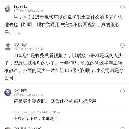
1868716
#
27
2014-09-02 05:49
唉，其实115看视频可以好像优酷土豆什么的多弄广告
进去也可以啊。现在普通用户完全不能看视频，真的很心
寒。。。
匿名成员
#
25
2014-09-02 05:34
115现在是收费观看视频了，以后接下来就是玩的人少
了，资源也就相对的少了。一年VIP，现在的算这半年里转
移战产。外面的骂声一片全给115果断的删了.小公司就是小
公司。
绿色初恋
#
24
2014-09-02 04:48
还是买个硬盘吧，网盘什么的都几把没用
359362213
2014-09-02 10:55
硬盘还要下载，太麻烦了