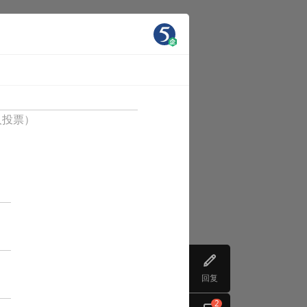
人投票）
回复
2