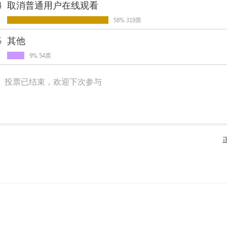
4
取消普通用户在线观看
58% 319票
5
其他
9% 54票
投票已结束，欢迎下次参与