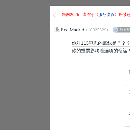
净网2026
请遵守《
服务协议
》严禁
RealMadrid
<10925329>
原石
你对115容忍的底线是？？
你的投票影响着选项的命运