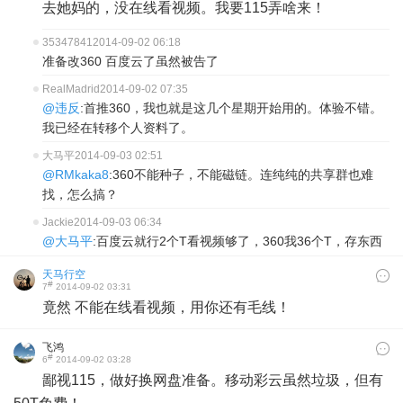
去她妈的，没在线看视频。我要115弄啥来！
35347841
2014-09-02 06:18
准备改360 百度云了虽然被告了
RealMadrid
2014-09-02 07:35
@违反
:首推360，我也就是这几个星期开始用的。体验不错。
我已经在转移个人资料了。
大马平
2014-09-03 02:51
@RMkaka8
:360不能种子，不能磁链。连纯纯的共享群也难
找，怎么搞？
Jackie
2014-09-03 06:34
@大马平
:百度云就行2个T看视频够了，360我36个T，存东西
天马行空
#
7
2014-09-02 03:31
竟然 不能在线看视频，用你还有毛线！
飞鸿
#
6
2014-09-02 03:28
鄙视115，做好换网盘准备。移动彩云虽然垃圾，但有