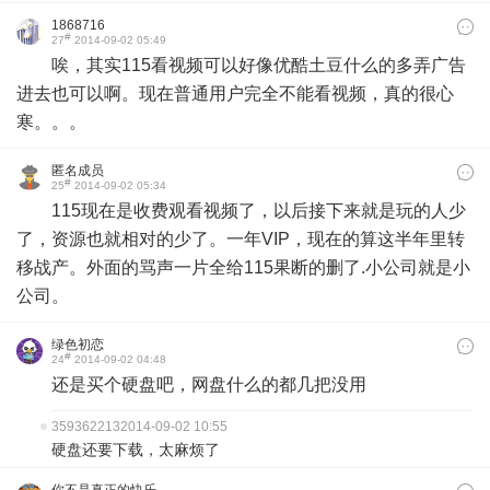
1868716
#
27
2014-09-02 05:49
唉，其实115看视频可以好像优酷土豆什么的多弄广告
进去也可以啊。现在普通用户完全不能看视频，真的很心
寒。。。
匿名成员
#
25
2014-09-02 05:34
115现在是收费观看视频了，以后接下来就是玩的人少
了，资源也就相对的少了。一年VIP，现在的算这半年里转
移战产。外面的骂声一片全给115果断的删了.小公司就是小
公司。
绿色初恋
#
24
2014-09-02 04:48
还是买个硬盘吧，网盘什么的都几把没用
359362213
2014-09-02 10:55
硬盘还要下载，太麻烦了