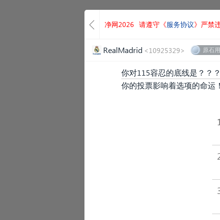
净网2026
请遵守《
服务协议
》严禁
RealMadrid
<10925329>
原石
你对115容忍的底线是？？
你的投票影响着选项的命运