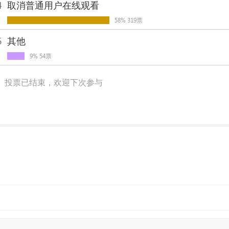
4
取消普通用户在线观看
58% 319票
5
其他
9% 54票
投票已结束，欢迎下次参与