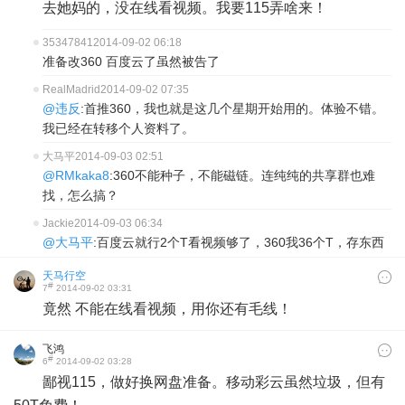
去她妈的，没在线看视频。我要115弄啥来！
35347841
2014-09-02 06:18
准备改360 百度云了虽然被告了
RealMadrid
2014-09-02 07:35
@违反
:首推360，我也就是这几个星期开始用的。体验不错。
我已经在转移个人资料了。
大马平
2014-09-03 02:51
@RMkaka8
:360不能种子，不能磁链。连纯纯的共享群也难
找，怎么搞？
Jackie
2014-09-03 06:34
@大马平
:百度云就行2个T看视频够了，360我36个T，存东西
天马行空
#
7
2014-09-02 03:31
竟然 不能在线看视频，用你还有毛线！
飞鸿
#
6
2014-09-02 03:28
鄙视115，做好换网盘准备。移动彩云虽然垃圾，但有