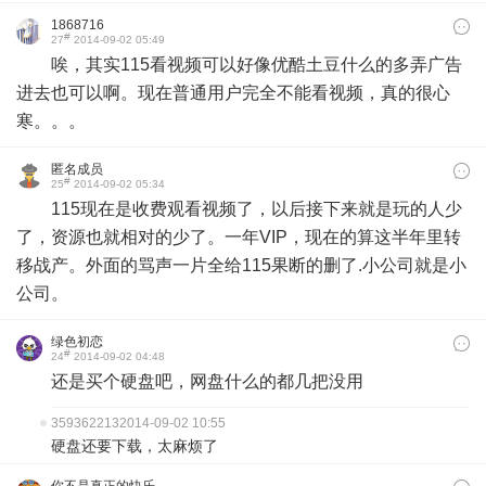
1868716
#
27
2014-09-02 05:49
唉，其实115看视频可以好像优酷土豆什么的多弄广告
进去也可以啊。现在普通用户完全不能看视频，真的很心
寒。。。
匿名成员
#
25
2014-09-02 05:34
115现在是收费观看视频了，以后接下来就是玩的人少
了，资源也就相对的少了。一年VIP，现在的算这半年里转
移战产。外面的骂声一片全给115果断的删了.小公司就是小
公司。
绿色初恋
#
24
2014-09-02 04:48
还是买个硬盘吧，网盘什么的都几把没用
359362213
2014-09-02 10:55
硬盘还要下载，太麻烦了