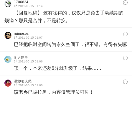
1706624
#
4
2011-06-15 01:14
【回复地毯】 这有啥得的，仅仅只是免去手动续期的
烦恼？那只是合并，不是转换。
ruimoses
#
3
2011-06-15 01:07
已经把临时空间转为永久空间了，很不错。有得有失嘛
闲人网事
#
2
2011-06-15 01:06
顶一个，本来还差6分就升级了，结果……
渺渺唤人愁
#
1
2011-06-15 01:00
该老乡已被拉黑，内容仅管理员可见！