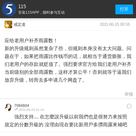
115
打开
安装115APP，随时参与互动
2011-06-15 00:55
戒定道
应给老用户补齐雨露数！
新的升级规则虽然复杂了些，但规则本身没有太大问题。问
题在于，如果把雨露比作钱币的话，就相当于通货膨胀，我
们老用户的存款就贬值了。强烈要求官方给我们老用户补齐
当前级别的全部雨露数，这样才算公平！否则就等于逼我们
放弃升级，转而去多申请几个网盘了。
举报
7084604
#
5
2011-06-15 01:14
強烈支持.... 在怎麼說升級以前我們也是很努力來按照
規定的分數升級的 沒理由現在要比新用戶多攢雨露來補吧