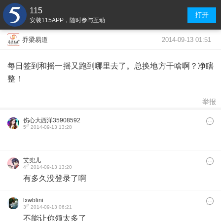
115
打开
安装115APP，随时参与互动
2014-09-13 01:51
乔梁易道
每日签到和摇一摇又跑到哪里去了。总换地方干啥啊？净瞎
整！
举报
伤心大西洋35908592
#
5
2014-09-13 13:28
9
艾兜儿
#
4
2014-09-13 13:20
有多久没登录了啊
lxwblini
#
3
2014-09-13 06:21
不能让你领太多了