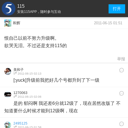
115
打开
安装115APP，随时参与互动
2011-06-15 01:51
和辉
恨自己以前不努力升级啊。
欲哭无泪。不过还是支持115的
举报
美和子
#
5
2011-06-15 02:13
[:yuck]升级前我把好几个号都升到了下一级
1270063
#
4
2011-06-15 02:06
是的 郁闷啊 我还差6分就12级了，现在居然改版了 不
知道要什么时候才能到12级啊，现在
2495125
#
3
2011-06-15 01:58