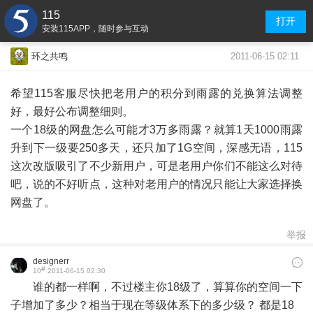
115
打开
安装115APP，随时参与互动
2011-06-15 02:11
环之共鸣
希望115客服尽快把老用户的积分到雨露的兑换算法调整
好，最好公布调整细则。
一个18级的网盘怎么可能才3万多雨露？就算1天1000雨露
升到下一级要250多天，还只加了1G空间，深感无语，115
这次改版吸引了不少新用户，可是老用户你们不能这么对待
吧，说的不好听点，这种对老用户的情况只能让大家选择换
网盘了。
举报
designerr
#
10
2011-06-15 02:30
谁的都一样啊，不过楼主你18级了，算算你的空间一下
子增加了多少？相当于现在等级体系下的多少级？ 都是18