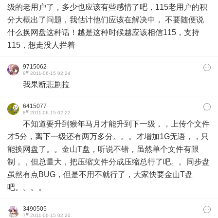
级的老用户了，多少也应该有些感情了吧，115老用户的积
分大概出了问题，我估计他们应该在解决中， 不要随便说
什么换网盘这种话！越是这种时候越应该相信115，支持
115，想走没人拦着
9715062
#
9
2011-06-15 02:24
我果断悲剧拉
6415077
#
8
2011-06-15 02:22
不知道要升到猴年马月才能升到下一级，，上传个文件
才5分，离下一级还有两万多分。。。才增加1G无语，，只
能换网盘了。。金山T盘，听说不错，虽然单个文件有限
制，，但总量大，把压缩文件分成压缩总行了吧。。同步盘
虽然有点BUG，但是不用不就行了，大家快要金山T盘
吧。。。。
3490505
#
7
2011-06-15 02:20