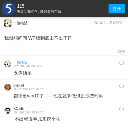
115
打开
安装115APP，随时参与互动
2014-11-15 03:08
一脸纯洁
我就想问问 WP版到底出不出了!?
举报
一脸纯洁
#
12
2015-04-09 04:56
没事顶顶
glenail
#
11
2015-02-25 10:55
都快更win10了——现在就算做也是浪费时间
XCaiEr
#
10
2015-02-25 10:25
不出就没事儿来挖个坟