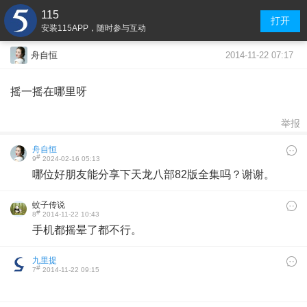
115
打开
安装115APP，随时参与互动
2014-11-22 07:17
舟自恒
摇一摇在哪里呀
举报
舟自恒
#
9
2024-02-16 05:13
哪位好朋友能分享下天龙八部82版全集吗？谢谢。
蚊子传说
#
8
2014-11-22 10:43
手机都摇晕了都不行。
九里提
#
7
2014-11-22 09:15