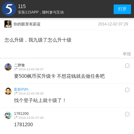
115
打开
安装115APP，随时参与互动
2014-12-02 07:29
你的眼里有蔚蓝
怎么升级，我九级了怎么升十级
举报
二胖墩
#
3
2014-12-02 09:37
要500枫币买升级卡 不想花钱就去做任务吧
影影约约
#
2
2014-12-02 09:30
找个登子站上就十级了！
1781200
#
1
2014-12-02 07:40
1781200