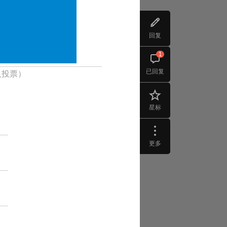
回复
1
已回复
人投票）
星标
更多