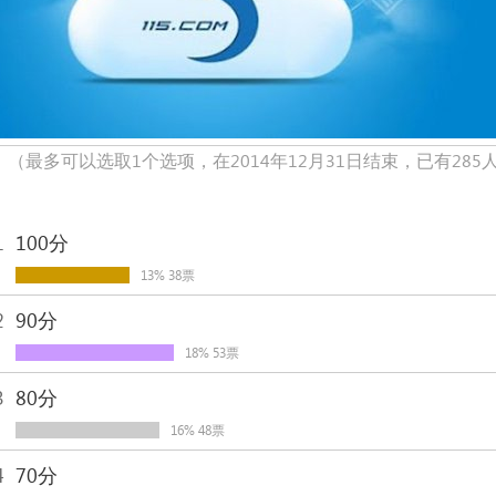
！
（最多可以选取1个选项，在2014年12月31日结束，已有285
1
100分
13% 38票
2
90分
18% 53票
3
80分
16% 48票
4
70分