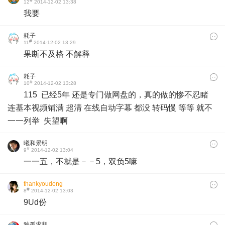
#
12
2014-12-02 13:38
我要
耗子
#
11
2014-12-02 13:29
果断不及格 不解释
耗子
#
10
2014-12-02 13:28
115 已经5年 还是专门做网盘的，真的做的惨不忍睹
连基本视频铺满 超清 在线自动字幕 都没 转码慢 等等 就不
一一列举 失望啊
曦和景明
#
9
2014-12-02 13:04
一一五，不就是－－5，双负5嘛
thankyoudong
#
8
2014-12-02 13:03
9Ud份
独孤求拜