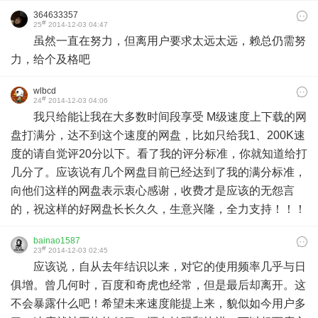
364633357
#
25
2014-12-03 04:47
虽然一直在努力，但离用户要求太远太远，赖总仍需努
力，给个及格吧
wlbcd
#
24
2014-12-03 04:06
我只给能让我在大多数时间段享受 M级速度上下载的网
盘打满分，达不到这个速度的网盘，比如只给我1、200K速
度的请自觉评20分以下。看了我的评分标准，你就知道给打
几分了。应该说有几个网盘目前已经达到了我的满分标准，
向他们这样的网盘表示衷心感谢，收费才是应该的无怨言
的，祝这样的好网盘长长久久，生意兴隆，全力支持！！！
bainao1587
#
23
2014-12-03 02:45
应该说，自从去年结识以来，对它的使用频率几乎与日
俱增。曾几何时，百度和奇虎也经常，但是最后却离开。这
不会暴露什么吧！希望未来速度能提上来，貌似如今用户多