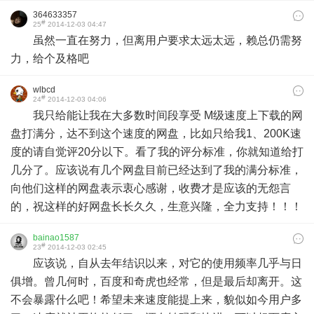
364633357
#
25
2014-12-03 04:47
虽然一直在努力，但离用户要求太远太远，赖总仍需努
力，给个及格吧
wlbcd
#
24
2014-12-03 04:06
我只给能让我在大多数时间段享受 M级速度上下载的网
盘打满分，达不到这个速度的网盘，比如只给我1、200K速
度的请自觉评20分以下。看了我的评分标准，你就知道给打
几分了。应该说有几个网盘目前已经达到了我的满分标准，
向他们这样的网盘表示衷心感谢，收费才是应该的无怨言
的，祝这样的好网盘长长久久，生意兴隆，全力支持！！！
bainao1587
#
23
2014-12-03 02:45
应该说，自从去年结识以来，对它的使用频率几乎与日
俱增。曾几何时，百度和奇虎也经常，但是最后却离开。这
不会暴露什么吧！希望未来速度能提上来，貌似如今用户多