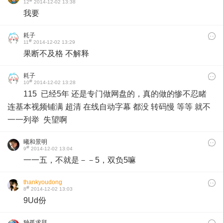
#
12
2014-12-02 13:38
我要
耗子
#
11
2014-12-02 13:29
果断不及格 不解释
耗子
#
10
2014-12-02 13:28
115 已经5年 还是专门做网盘的，真的做的惨不忍睹
连基本视频铺满 超清 在线自动字幕 都没 转码慢 等等 就不
一一列举 失望啊
曦和景明
#
9
2014-12-02 13:04
一一五，不就是－－5，双负5嘛
thankyoudong
#
8
2014-12-02 13:03
9Ud份
独孤求拜