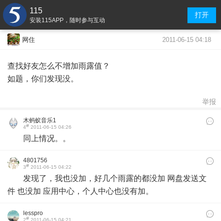
115
打开
安装115APP，随时参与互动
2011-06-15 04:18
网住
查找好友怎么不增加雨露值？
如题，你们发现没。
举报
木蚂蚁音乐1
#
4
2011-06-15 04:26
同上情况。。
4801756
#
3
2011-06-15 04:22
发现了，我也没加，好几个雨露的都没加 网盘发送文
件 也没加 应用中心，个人中心也没有加。
lesspro
#
2
2011-06-15 04:21