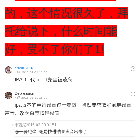
的，这个情况很久了，拜
托给说下，什么时间能
好，受不了你们了1!
eric007007
#
47
2015-02-02 13:06
IPAD 1代 5.1.1完全被遗忘
Depression
#
46
2015-01-31 15:38
ipa版本的声音设置过于灵敏！强烈要求取消触屏设置
声音、改为自带按键设置！
卡西尼
2015-02-09 01:51
@一骑绝尘: 老是快进结果声音出来了