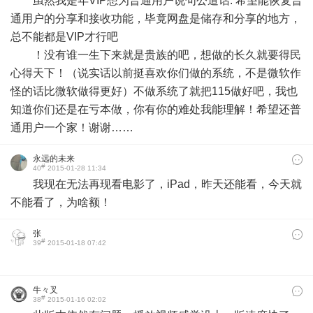
虽然我是年VIP想为普通用户说句公道话: 希望能恢复普
通用户的分享和接收功能，毕竟网盘是储存和分享的地方，
总不能都是VIP才行吧
！没有谁一生下来就是贵族的吧，想做的长久就要得民
心得天下！（说实话以前挺喜欢你们做的系统，不是微软作
怪的话比微软做得更好）不做系统了就把115做好吧，我也
知道你们还是在亏本做，你有你的难处我能理解！希望还普
通用户一个家！谢谢……
永远的未来
#
40
2015-01-28 11:34
我现在无法再现看电影了，iPad，昨天还能看，今天就
不能看了，为啥额！
张
#
39
2015-01-18 07:42
牛々叉
#
38
2015-01-16 02:02