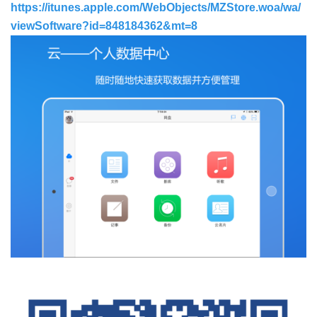
https://itunes.apple.com/WebObjects/MZStore.woa/wa/
viewSoftware?id=848184362&mt=8