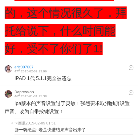
的，这个情况很久了，拜
托给说下，什么时间能
好，受不了你们了1!
eric007007
#
47
2015-02-02 13:06
IPAD 1代 5.1.1完全被遗忘
Depression
#
46
2015-01-31 15:38
ipa版本的声音设置过于灵敏！强烈要求取消触屏设置
声音、改为自带按键设置！
卡西尼
2015-02-09 01:51
@一骑绝尘: 老是快进结果声音出来了