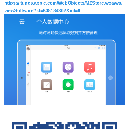
https://itunes.apple.com/WebObjects/MZStore.woa/wa/
viewSoftware?id=848184362&mt=8