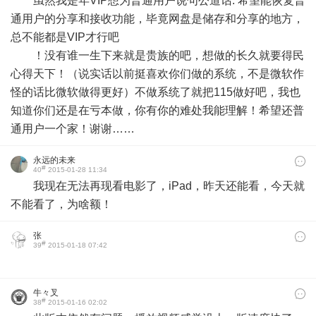
虽然我是年VIP想为普通用户说句公道话: 希望能恢复普
通用户的分享和接收功能，毕竟网盘是储存和分享的地方，
总不能都是VIP才行吧
！没有谁一生下来就是贵族的吧，想做的长久就要得民
心得天下！（说实话以前挺喜欢你们做的系统，不是微软作
怪的话比微软做得更好）不做系统了就把115做好吧，我也
知道你们还是在亏本做，你有你的难处我能理解！希望还普
通用户一个家！谢谢……
永远的未来
#
40
2015-01-28 11:34
我现在无法再现看电影了，iPad，昨天还能看，今天就
不能看了，为啥额！
张
#
39
2015-01-18 07:42
牛々叉
#
38
2015-01-16 02:02