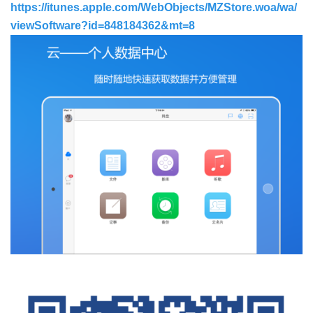
https://itunes.apple.com/WebObjects/MZStore.woa/wa/
viewSoftware?id=848184362&mt=8