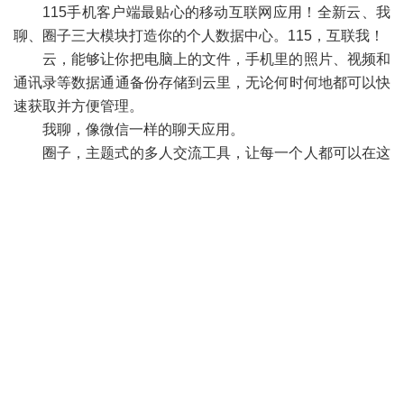
-
115手机客户端最贴心的移动互联网应用！全新云、我
聊、圈子三大模块打造你的个人数据中心。115，互联我！
云，能够让你把电脑上的文件，手机里的照片、视频和
通讯录等数据通通备份存储到云里，无论何时何地都可以快
速获取并方便管理。
我聊，像微信一样的聊天应用。
圈子，主题式的多人交流工具，让每一个人都可以在这
个平台找到需要的精准信息。
举报
爱不爱我丶
#
59
2015-02-24 17:36
看电影黑屏
bulrush330
#
58
2015-02-23 00:21
希望能iPad和电脑同时在线。另外，这个版本播放视频
真的很卡，总是缓冲