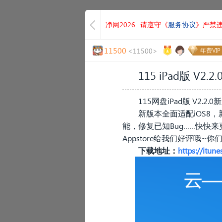
净网2026
请遵守《
服务协议
》严禁
11500
<11500>
年费VIP
115 iPad版 V2.
-
115网盘iPad版 V2
新版本全面适配iOS
能，修复已知Bug……快
Appstore给我们好评哦
下载地址：
https://itu