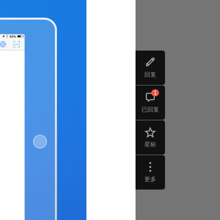
回复
1
已回复
星标
更多