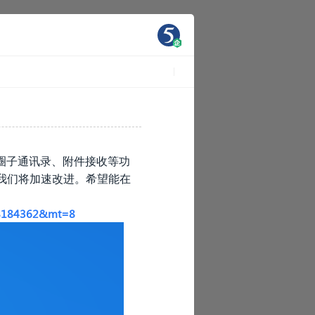
圈子通讯录、附件接收等功
，我们将加速改进。希望能在
848184362&mt=8