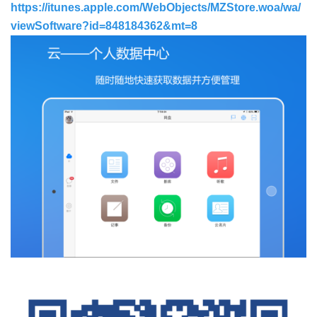
https://itunes.apple.com/WebObjects/MZStore.woa/wa/
viewSoftware?id=848184362&mt=8