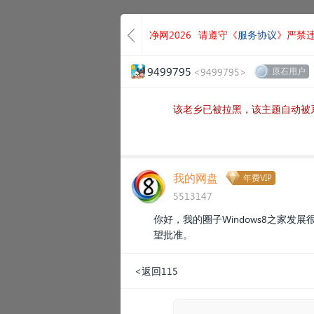
净网2026
请遵守《
服务协议
》严禁
9499795
<9499795>
原石用户
该老乡已被拉黑，该主题自动被
我的网盘
年费VIP
5513147
你好，我的圈子Windows8之家发
望批准。
<返回115