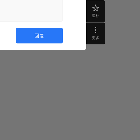
星标
回复
更多