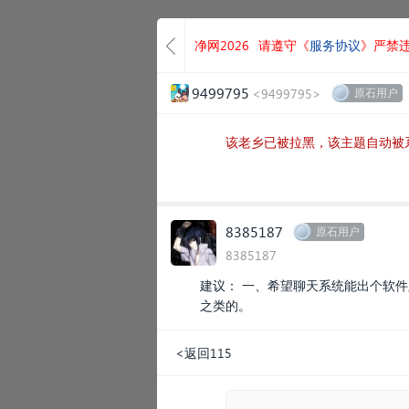
净网2026
请遵守《
服务协议
》严禁
9499795
<9499795>
原石用户
该老乡已被拉黑，该主题自动被
8385187
原石用户
8385187
建议： 一、希望聊天系统能出个软
之类的。
<返回115