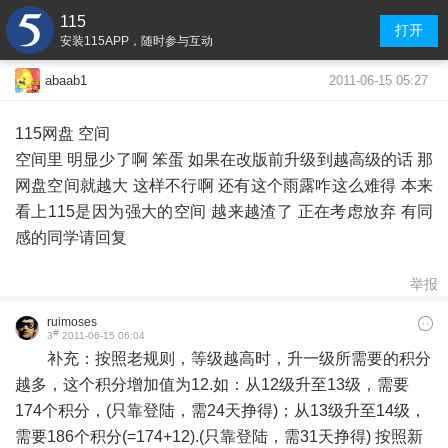
115
打开
安装115APP，随时参与互动
2011-06-15 05:27
abaab1
115网盘 空间
空间里 明显少了啊 笨蛋 如果在改版前升级到越高级的话 那
网盘空间就越大 这样不行啊 还有这个雨露咋这么难得 本来
看上115是因为强大的空间 越来越渣了 正在考虑放弃 有同
感的同学请回复
举报
ruimoses
#
3
2011-06-15 06:04
补充：按照老规则，等级越高时，升一级所需要的积分
越多，这个积分增加值为12.如：从12级升至13级，需要
174个积分，(只靠登陆，需24天挣得)；从13级升至14级，
需要186个积分(=174+12).(只靠登陆，需31天挣得) 按照新