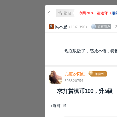
锁贴
净网2026
请遵守《
服
风不息
<1161390>
原石用户
现在改版了，感觉不错，特推
几度夕阳红
年费VIP
308320754
求打赏枫币100，升5级
<返回115