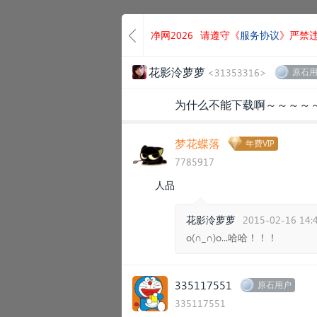
净网2026
请遵守《
服务协议
》严禁
花影泠萝萝
<31353316>
原石
为什么不能下载啊～～～～
梦花蝶落
年费VIP
7785917
人品
花影泠萝萝
2015-02-16 14:
o(∩_∩)o...哈哈！！！
335117551
原石用户
335117551