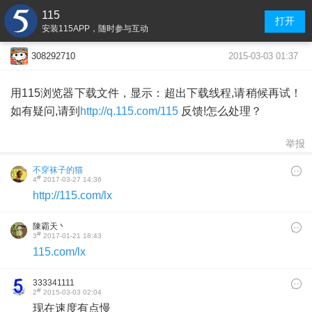
115
打开
安装115APP，随时参与互动
2015-03-03 01:37
308292710
用115浏览器下载文件，显示：超出下载线程,请稍候再试！
如有疑问,请到
http://q.115.com/115
反馈!怎么处理？
举报
不穿袜子的猫
#
4
2017-03-27 14:36
http://115.com/lx
陳霸天丶
#
3
2017-01-21 18:43
115.com/lx
333341111
#
2
2015-03-03 02:04
现在速度有点慢