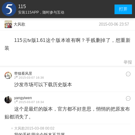
115
打开
安装115APP，随时参与互动
2015-03-06 23:57
大风歌
115云tv版1.61这个版本谁有啊？手贱删掉了，想重新
装
举报
带猫看风景
#
2
2015-03-07 16:36
沙发市场可以下载历史版本
yangyiwen
#
1
2015-03-07 16:34
这个是最烂的版本，官方都不好意思，悄悄的把原发布
贴都消失了。
大风歌
2015-03-08 00:02
我的手机用这个版本不花屏