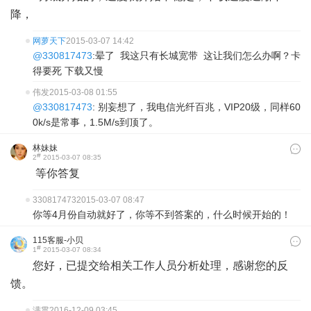
降，
网萝天下
2015-03-07 14:42
@330817473
:晕了 我这只有长城宽带 这让我们怎么办啊？卡
得要死 下载又慢
伟发
2015-03-08 01:55
@330817473
: 别妄想了，我电信光纤百兆，VIP20级，同样60
0k/s是常事，1.5M/s到顶了。
林妹妹
#
2
2015-03-07 08:35
等你答复
330817473
2015-03-07 08:47
你等4月份自动就好了，你等不到答案的，什么时候开始的！
115客服-小贝
#
1
2015-03-07 08:34
您好，已提交给相关工作人员分析处理，感谢您的反
馈。
满贯
2016-12-09 03:45