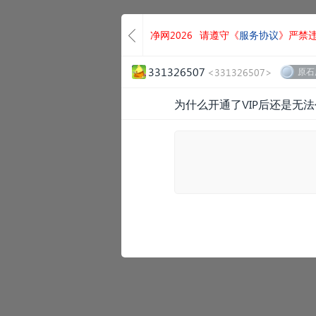
净网2026
请遵守《
服务协议
》严禁
331326507
<331326507>
原石
为什么开通了VIP后还是无