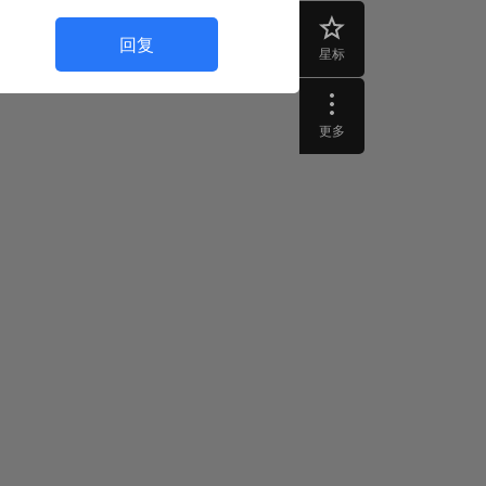
回复
星标
更多