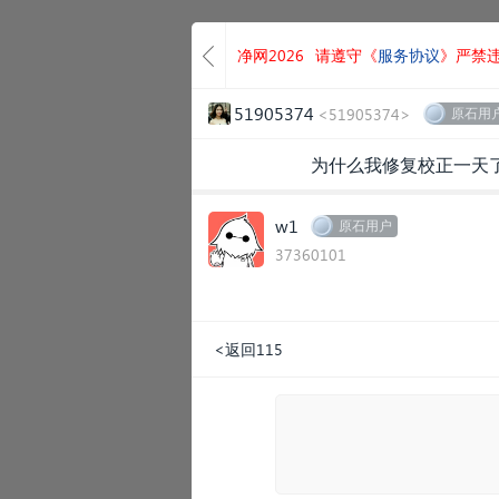
净网2026
请遵守《
服务协议
》严禁
51905374
<51905374>
原石用
为什么我修复校正一天
w1
原石用户
37360101
<返回115