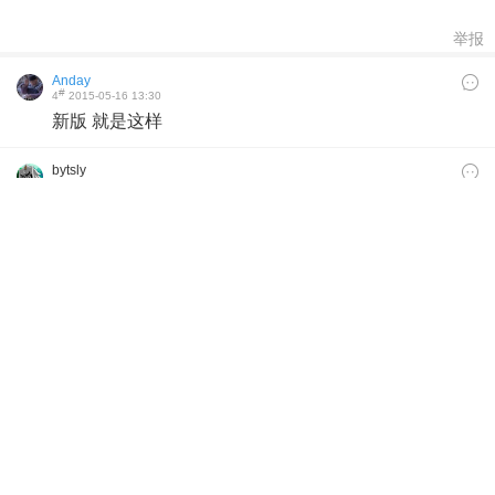
举报
Anday
#
4
2015-05-16 13:30
新版 就是这样
bytsly
#
3
2015-05-16 12:46
我怎么还原，用wifi 3G都是这样啊不是网络问题
10694062
#
2
2015-05-16 11:03
升级最新版都是这样的
115客服-小贝
#
1
2015-05-16 05:59
您好，请还原网络设置重新登录看看是否还有该情况。
10694062
2015-05-16 11:04
升级后都是这样的，不知工程师是做什么的
伟发
2015-05-17 00:14