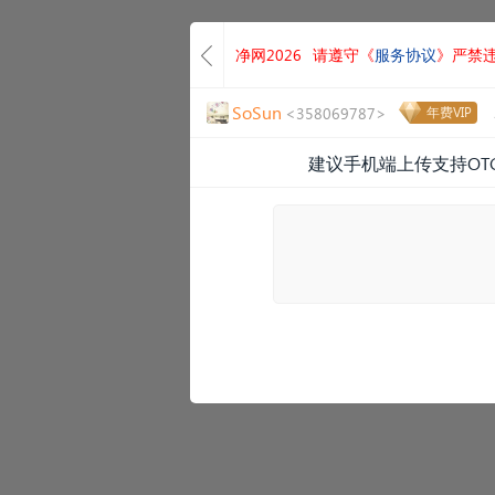
净网2026
请遵守《
服务协议
》严禁
SoSun
<358069787>
年费VIP
建议手机端上传支持OT