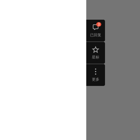
3
已回复
星标
更多