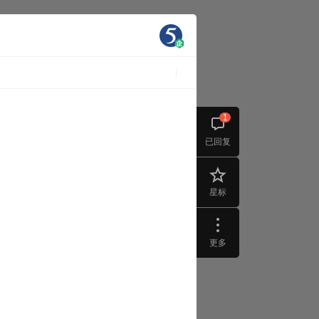
1
已回复
星标
更多