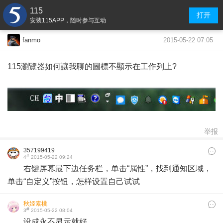
115
打开
安装115APP，随时参与互动
2015-05-22 07:05
fanmo
115瀏覽器如何讓我聊的圖標不顯示在工作列上?
举报
357199419
#
4
2015-05-22 09:24
右键屏幕最下边任务栏，单击“属性”，找到通知区域，
单击“自定义”按钮，怎样设置自己试试
秋姬素桃
#
3
2015-05-22 08:04
设成永不显示就好