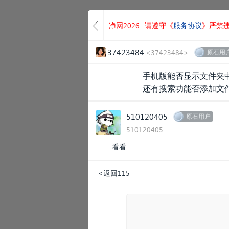
净网2026
请遵守《
服务协议
》严禁
37423484
<37423484>
原石用
手机版能否显示文件夹
还有搜索功能否添加文
510120405
原石用户
510120405
看看
<返回115