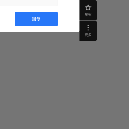
星标
回复
更多