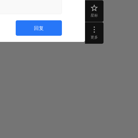
星标
回复
更多