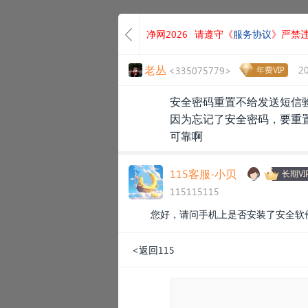
净网2026
请遵守《
服务协议
》严禁
老丛
2
<335075779>
年费VIP
安全密码重置不给发送短信
因为忘记了安全密码，要重
可靠啊
115客服-小贝
长期VI
115115115
您好，请问手机上是否安装了安全软
<返回115